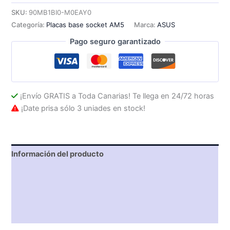
B650E-
SKU:
90MB1BI0-M0EAY0
I
Categoría:
Placas base socket AM5
Marca:
ASUS
GAMING
WIFI:
Pago seguro garantizado
(AM5)
2DDR5
Mini
ITX
cantidad
¡Envío GRATIS a Toda Canarias! Te llega en 24/72 horas
¡Date prisa sólo 3 uniades en stock!
Información del producto
Características técnicas
Descripción
Valoraciones (0)