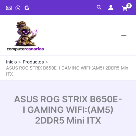
Ir
B650E-
Buscar
al
I
contenido
GAMING
WIFI:
(AM5)
2DDR5
Mini
ITX
cantidad
Inicio
Productos
ASUS ROG STRIX B650E-I GAMING WIFI:(AM5) 2DDR5 Mini
ITX
ASUS ROG STRIX B650E-
I GAMING WIFI:(AM5)
2DDR5 Mini ITX