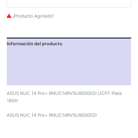
¡Producto Agotado!
Información del producto
Características técnicas
Descripción
Valoraciones (0)
ASUS NUC 14 Pro+ RNUC14RVSU900002I UCFF Plata
185H
ASUS NUC 14 Pro+ RNUC14RVSU900002I