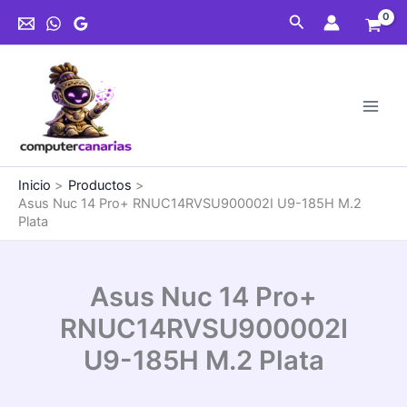
Ir
Buscar
al
contenido
Inicio
Productos
Asus Nuc 14 Pro+ RNUC14RVSU900002I U9-185H M.2
Plata
Asus Nuc 14 Pro+
RNUC14RVSU900002I
U9-185H M.2 Plata