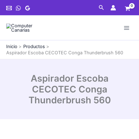
Ir
Conga
Buscar
al
Thunderbrush
contenido
560
cantidad
Inicio
Productos
Aspirador Escoba CECOTEC Conga Thunderbrush 560
Aspirador Escoba
CECOTEC Conga
Thunderbrush 560