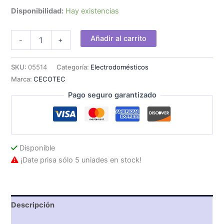
Disponibilidad:
Hay existencias
Aspirador
Añadir al carrito
-
+
Escoba
CECOTEC
Conga
SKU:
05514
Categoría:
Electrodomésticos
Thunderbrush
Marca:
CECOTEC
560
cantidad
Pago seguro garantizado
Disponible
¡Date prisa sólo 5 uniades en stock!
Descripción