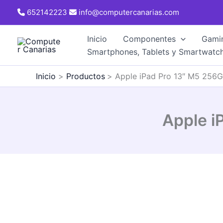
Ir
652142223
info@computercanarias.com
al
contenido
Inicio
Componentes
Gami
Smartphones, Tablets y Smartwatc
Inicio
Productos
Apple iPad Pro 13″ M5 256G
Apple i