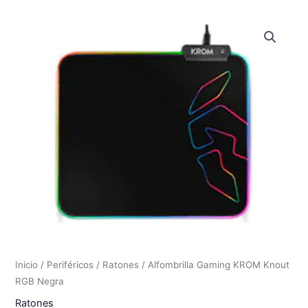
Inicio
/
Periféricos
/
Ratones
/ Alfombrilla Gaming KROM Knout
RGB Negra
Ratones