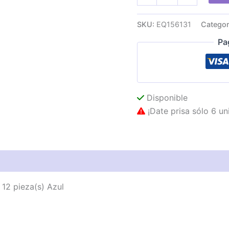
Óptica
EQUIP
SKU:
EQ156131
Categor
Dúplex
12
Pa
Un
cantidad
Disponible
¡Date prisa sólo 6 un
as técnicas
Descripción
Valoraciones (0)
 12 pieza(s) Azul