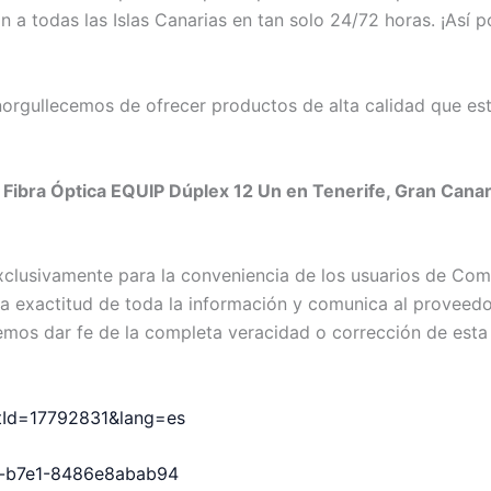
a todas las Islas Canarias en tan solo 24/72 horas. ¡Así p
rgullecemos de ofrecer productos de alta calidad que est
ibra Óptica EQUIP Dúplex 12 Un en Tenerife, Gran Canaria
exclusivamente para la conveniencia de los usuarios de C
exactitud de toda la información y comunica al proveedor c
emos dar fe de la completa veracidad o corrección de esta
uctId=17792831&lang=es
00-b7e1-8486e8abab94