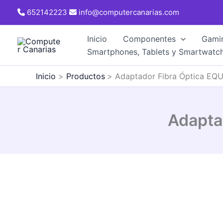
Ir
652142223
info@computercanarias.com
al
contenido
Inicio
Componentes
Gami
Smartphones, Tablets y Smartwatc
Inicio
Productos
Adaptador Fibra Óptica EQU
Adapta