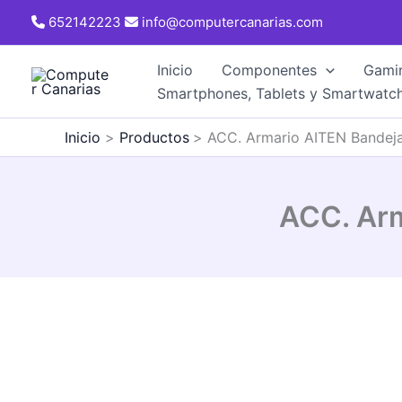
Ir
652142223
info@computercanarias.com
al
contenido
Inicio
Componentes
Gami
Smartphones, Tablets y Smartwatc
Inicio
Productos
ACC. Armario AITEN Bandeja
ACC. Arm