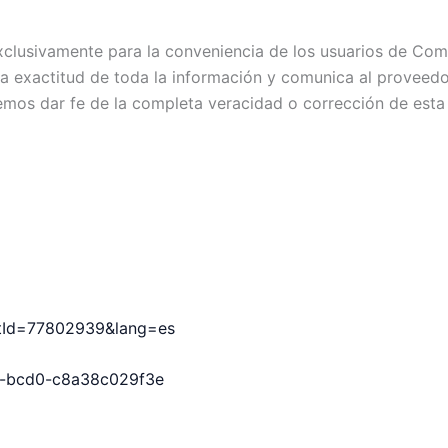
exclusivamente para la conveniencia de los usuarios de C
exactitud de toda la información y comunica al proveedor c
emos dar fe de la completa veracidad o corrección de esta
uctId=77802939&lang=es
fc-bcd0-c8a38c029f3e