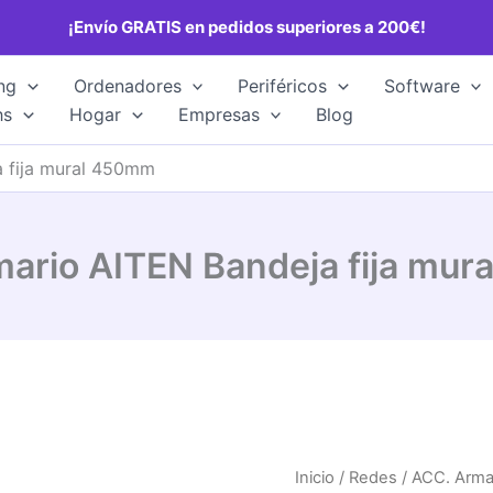
¡Envío GRATIS en pedidos superiores a 200€!
ng
Ordenadores
Periféricos
Software
hs
Hogar
Empresas
Blog
 fija mural 450mm
ario AITEN Bandeja fija mu
Inicio
/
Redes
/ ACC. Arma