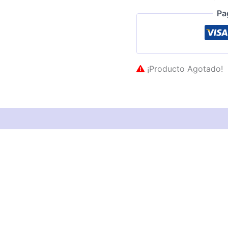
Pa
¡Producto Agotado!
as técnicas
Descripción
Valoraciones (0)