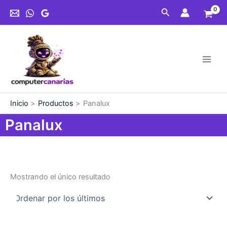
Ir
Buscar
al
contenido
Inicio
Productos
Panalux
Panalux
Mostrando el único resultado